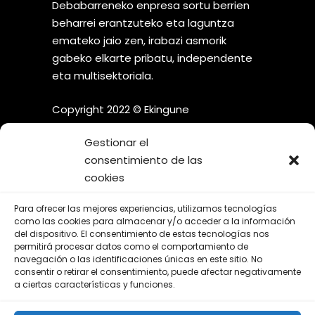
Debabarreneko enpresa sortu berrien
beharrei erantzuteko eta laguntza
emateko jaio zen, irabazi asmorik
gabeko elkarte pribatu, independente
eta multisektoriala.
Copyright 2022 © Ekingune
Gestionar el
consentimiento de las
cookies
¡SÍGUENOS EN LAS REDES
Para ofrecer las mejores experiencias, utilizamos tecnologías
SOCIALES!
como las cookies para almacenar y/o acceder a la información
del dispositivo. El consentimiento de estas tecnologías nos
permitirá procesar datos como el comportamiento de
navegación o las identificaciones únicas en este sitio. No
consentir o retirar el consentimiento, puede afectar negativamente
a ciertas características y funciones.
Aviso Legal