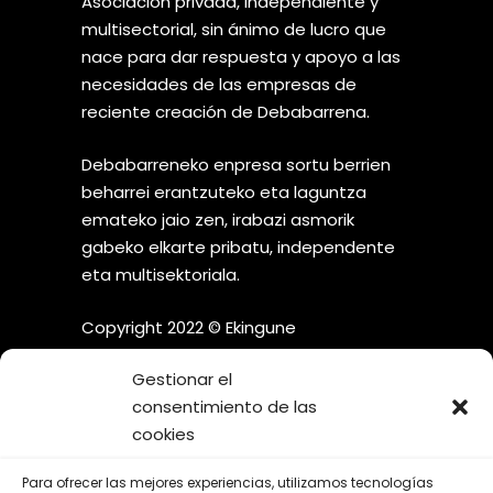
Asociación privada, independiente y
multisectorial, sin ánimo de lucro que
nace para dar respuesta y apoyo a las
necesidades de las empresas de
reciente creación de Debabarrena.
Debabarreneko enpresa sortu berrien
beharrei erantzuteko eta laguntza
emateko jaio zen, irabazi asmorik
gabeko elkarte pribatu, independente
eta multisektoriala.
Copyright 2022 © Ekingune
Gestionar el
consentimiento de las
cookies
¡SÍGUENOS EN LAS REDES
Para ofrecer las mejores experiencias, utilizamos tecnologías