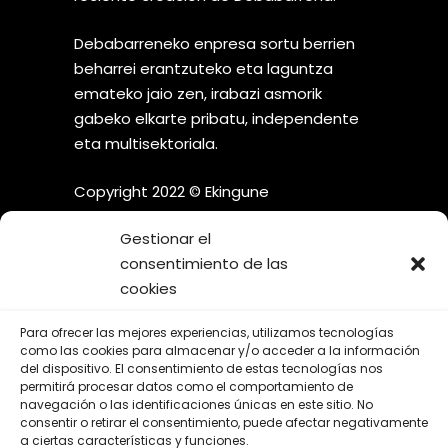
Debabarreneko enpresa sortu berrien
beharrei erantzuteko eta laguntza
emateko jaio zen, irabazi asmorik
gabeko elkarte pribatu, independente
eta multisektoriala.
Copyright 2022 © Ekingune
Gestionar el
consentimiento de las
cookies
¡SÍGUENOS EN LAS REDES
Para ofrecer las mejores experiencias, utilizamos tecnologías
SOCIALES!
como las cookies para almacenar y/o acceder a la información
del dispositivo. El consentimiento de estas tecnologías nos
permitirá procesar datos como el comportamiento de
navegación o las identificaciones únicas en este sitio. No
consentir o retirar el consentimiento, puede afectar negativamente
a ciertas características y funciones.