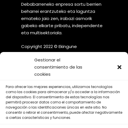
Debabarreneko enpresa sortu berrien
beharrei erantzuteko eta laguntza
emateko jaio zen, irabazi asmorik
gabeko elkarte pribatu, independente
eta multisektoriala.
Copyright 2022 © Ekingune
Gestionar el
consentimiento de las
cookies
¡SÍGUENOS EN LAS REDES
Para ofrecer las mejores experiencias, utilizamos tecnologías
SOCIALES!
como las cookies para almacenar y/o acceder a la información
del dispositivo. El consentimiento de estas tecnologías nos
permitirá procesar datos como el comportamiento de
navegación o las identificaciones únicas en este sitio. No
consentir o retirar el consentimiento, puede afectar negativamente
a ciertas características y funciones.
Aviso Legal