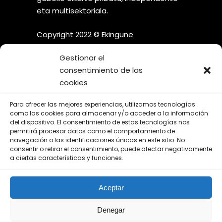
eta multisektoriala.
Copyright 2022 © Ekingune
Gestionar el
consentimiento de las
cookies
¡SÍGUENOS EN LAS REDES
Para ofrecer las mejores experiencias, utilizamos tecnologías
SOCIALES!
como las cookies para almacenar y/o acceder a la información
del dispositivo. El consentimiento de estas tecnologías nos
permitirá procesar datos como el comportamiento de
navegación o las identificaciones únicas en este sitio. No
consentir o retirar el consentimiento, puede afectar negativamente
a ciertas características y funciones.
Aviso Legal
Aceptar
Política de Privacidad
Política de Cookies
Denegar