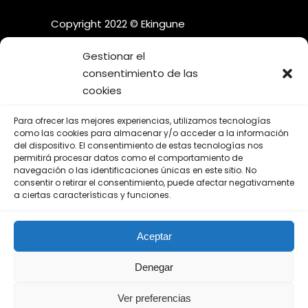
Copyright 2022 © Ekingune
Gestionar el
consentimiento de las
cookies
¡SÍGUENOS EN LAS REDES
Para ofrecer las mejores experiencias, utilizamos tecnologías
SOCIALES!
como las cookies para almacenar y/o acceder a la información
del dispositivo. El consentimiento de estas tecnologías nos
permitirá procesar datos como el comportamiento de
navegación o las identificaciones únicas en este sitio. No
consentir o retirar el consentimiento, puede afectar negativamente
a ciertas características y funciones.
Aviso Legal
Aceptar
Política de Privacidad
Política de Cookies
Denegar
Ver preferencias