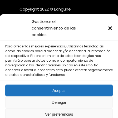
Copyright 2022 © Ekingune
Gestionar el
consentimiento de las
cookies
¡SÍGUENOS EN LAS REDES
Para ofrecer las mejores experiencias, utilizamos tecnologías
SOCIALES!
como las cookies para almacenar y/o acceder a la información
del dispositivo. El consentimiento de estas tecnologías nos
permitirá procesar datos como el comportamiento de
navegación o las identificaciones únicas en este sitio. No
consentir o retirar el consentimiento, puede afectar negativamente
a ciertas características y funciones.
Aviso Legal
Aceptar
Política de Privacidad
Política de Cookies
Denegar
Ver preferencias