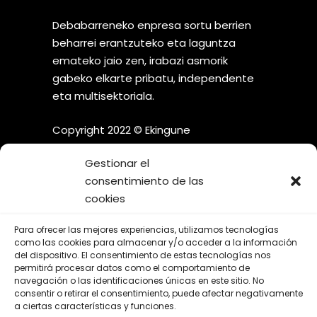
Debabarreneko enpresa sortu berrien
beharrei erantzuteko eta laguntza
emateko jaio zen, irabazi asmorik
gabeko elkarte pribatu, independente
eta multisektoriala.
Copyright 2022 © Ekingune
Gestionar el
consentimiento de las
cookies
¡SÍGUENOS EN LAS REDES
Para ofrecer las mejores experiencias, utilizamos tecnologías
SOCIALES!
como las cookies para almacenar y/o acceder a la información
del dispositivo. El consentimiento de estas tecnologías nos
permitirá procesar datos como el comportamiento de
navegación o las identificaciones únicas en este sitio. No
consentir o retirar el consentimiento, puede afectar negativamente
a ciertas características y funciones.