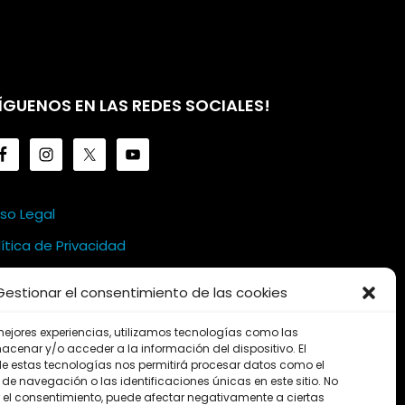
ÍGUENOS EN LAS REDES SOCIALES!
iso Legal
lítica de Privacidad
lítica de Cookies
Gestionar el consentimiento de las cookies
mejores experiencias, utilizamos tecnologías como las
acenar y/o acceder a la información del dispositivo. El
e estas tecnologías nos permitirá procesar datos como el
e navegación o las identificaciones únicas en este sitio. No
ar el consentimiento, puede afectar negativamente a ciertas