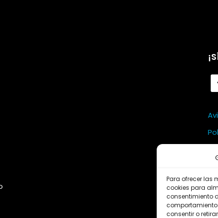
¡S
Av
Po
Po
Para ofrecer las 
o
cookies para alm
consentimiento d
comportamiento d
consentir o retir