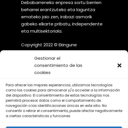
Debabarreneko enpresa sortu berrien
beharrei erantzuteko eta laguntza
emateko jaio zen, irabazi asmorik
gabeko elkarte pribatu, independente
eta multisektoriala.
Copyright 2022 © Ekingune
Gestionar el
consentimiento de las
cookies
¡SÍGUENOS EN LAS REDES
Para ofrecer las mejores experiencias, utilizamos tecnologías
SOCIALES!
como las cookies para almacenar y/o acceder a la información
del dispositivo. El consentimiento de estas tecnologías nos
permitirá procesar datos como el comportamiento de
navegación o las identificaciones únicas en este sitio. No
consentir o retirar el consentimiento, puede afectar negativamente
a ciertas características y funciones.
Aviso Legal