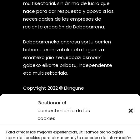
multisectorial, sin ánimo de lucro que
nace para dar respuesta y apoyo a las
necesidades de las empresas de
reciente creación de Debabarrena.
Debabarreneko enpresa sortu berrien
beharrei erantzuteko eta laguntza
emateko jaio zen, irabazi asmorik
gabeko elkarte pribatu, independente
eta multisektoriala.
Copyright 2022 © Ekingune
Gestionar el
consentimiento de las
cookies
¡SÍGUENOS EN LAS REDES
Para ofrecer las mejores experiencias, utilizamos tecnologías
SOCIALES!
como las cookies para almacenar y/o acceder a la información