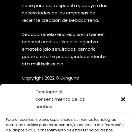
nace para dar respuesta y apoyo a las
necesidades de las empresas de
reciente creación de Debabarrena.
Debabarreneko enpresa sortu berrien
beharrei erantzuteko eta laguntza
emateko jaio zen, irabazi asmorik
gabeko elkarte pribatu, independente
eta multisektoriala.
Copyright 2022 © Ekingune
Gestionar el
consentimiento de las
cookies
¡SÍGUENOS EN LAS REDES
Para ofrecer las mejores experiencias, utilizamos tecnologías
SOCIALES!
como las cookies para almacenar y/o acceder a la información
del dispositivo. El consentimiento de estas tecnologías nos