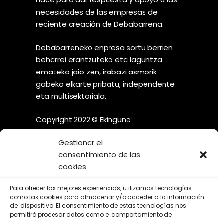
necesidades de las empresas de
reciente creación de Debabarrena.
Debabarreneko enpresa sortu berrien
beharrei erantzuteko eta laguntza
emateko jaio zen, irabazi asmorik
gabeko elkarte pribatu, independente
eta multisektoriala.
Copyright 2022 © Ekingune
Gestionar el
consentimiento de las
cookies
¡SÍGUENOS EN LAS REDES
Para ofrecer las mejores experiencias, utilizamos tecnologías
SOCIALES!
como las cookies para almacenar y/o acceder a la información
del dispositivo. El consentimiento de estas tecnologías nos
permitirá procesar datos como el comportamiento de