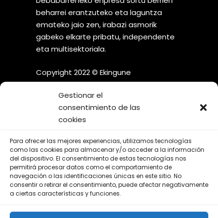
Debabarreneko enpresa sortu berrien
beharrei erantzuteko eta laguntza
emateko jaio zen, irabazi asmorik
gabeko elkarte pribatu, independente
eta multisektoriala.
Copyright 2022 © Ekingune
Gestionar el
consentimiento de las
cookies
¡SÍGUENOS EN LAS REDES
Para ofrecer las mejores experiencias, utilizamos tecnologías
SOCIALES!
como las cookies para almacenar y/o acceder a la información
del dispositivo. El consentimiento de estas tecnologías nos
permitirá procesar datos como el comportamiento de
navegación o las identificaciones únicas en este sitio. No
consentir o retirar el consentimiento, puede afectar negativamente
a ciertas características y funciones.
Aviso Legal