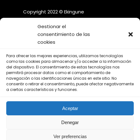
Copyright 2022 © Ekingune
Gestionar el
consentimiento de las
cookies
¡SÍGUENOS EN LAS REDES
Para ofrecer las mejores experiencias, utilizamos tecnologías
SOCIALES!
como las cookies para almacenar y/o acceder a la información
del dispositivo. El consentimiento de estas tecnologías nos
permitirá procesar datos como el comportamiento de
navegación o las identificaciones únicas en este sitio. No
consentir o retirar el consentimiento, puede afectar negativamente
a ciertas características y funciones.
Aviso Legal
Aceptar
Política de Privacidad
Política de Cookies
Denegar
Ver preferencias