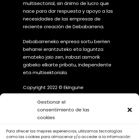
multisectorial, sin ánimo de lucro que
nace para dar respuesta y apoyo a las
necesidades de las empresas de
reciente creación de Debabarrena.
Debabarreneko enpresa sortu berrien
beharrei erantzuteko eta laguntza
emateko jaio zen, irabazi asmorik
gabeko elkarte pribatu, independente
eta multisektoriala.
Copyright 2022 © Ekingune
Gestionar el
consentimiento de las
cookies
¡SÍGUENOS EN LAS REDES
Para ofrecer las mejores experiencias, utilizamos tecnologías
SOCIALES!
como las cookies para almacenar y/o acceder a la información