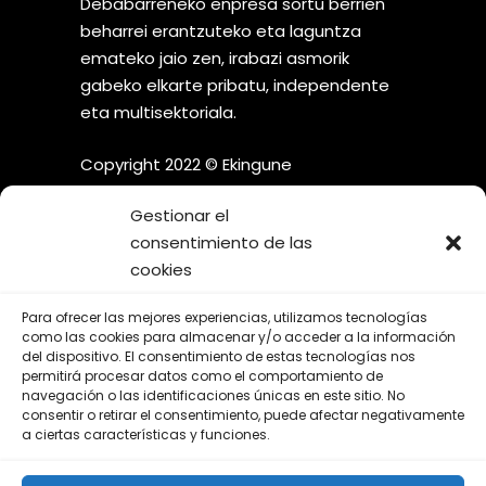
Debabarreneko enpresa sortu berrien
beharrei erantzuteko eta laguntza
emateko jaio zen, irabazi asmorik
gabeko elkarte pribatu, independente
eta multisektoriala.
Copyright 2022 © Ekingune
Gestionar el
consentimiento de las
cookies
¡SÍGUENOS EN LAS REDES
Para ofrecer las mejores experiencias, utilizamos tecnologías
SOCIALES!
como las cookies para almacenar y/o acceder a la información
del dispositivo. El consentimiento de estas tecnologías nos
permitirá procesar datos como el comportamiento de
navegación o las identificaciones únicas en este sitio. No
consentir o retirar el consentimiento, puede afectar negativamente
a ciertas características y funciones.
Aviso Legal