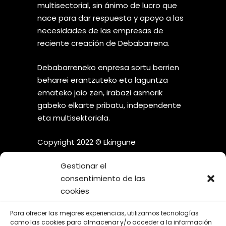
multisectorial, sin ánimo de lucro que
nace para dar respuesta y apoyo a las
necesidades de las empresas de
reciente creación de Debabarrena.
Debabarreneko enpresa sortu berrien
beharrei erantzuteko eta laguntza
emateko jaio zen, irabazi asmorik
gabeko elkarte pribatu, independente
eta multisektoriala.
Copyright 2022 © Ekingune
Gestionar el
consentimiento de las
cookies
¡SÍGUENOS EN LAS REDES
Para ofrecer las mejores experiencias, utilizamos tecnologías
SOCIALES!
como las cookies para almacenar y/o acceder a la información