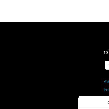
¡S
Av
Po
Po