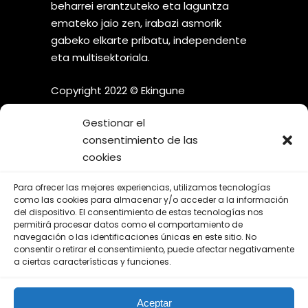
beharrei erantzuteko eta laguntza
emateko jaio zen, irabazi asmorik
gabeko elkarte pribatu, independente
eta multisektoriala.
Copyright 2022 © Ekingune
Gestionar el
consentimiento de las
cookies
¡SÍGUENOS EN LAS REDES
Para ofrecer las mejores experiencias, utilizamos tecnologías
SOCIALES!
como las cookies para almacenar y/o acceder a la información
del dispositivo. El consentimiento de estas tecnologías nos
permitirá procesar datos como el comportamiento de
navegación o las identificaciones únicas en este sitio. No
consentir o retirar el consentimiento, puede afectar negativamente
a ciertas características y funciones.
Aviso Legal
Aceptar