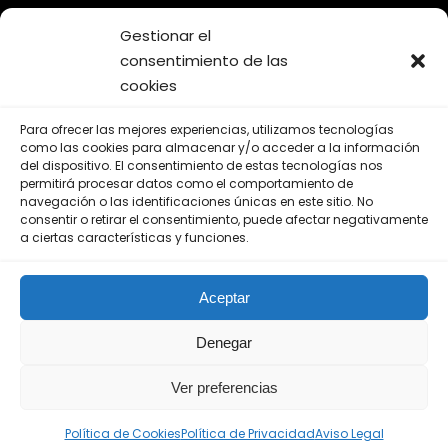
Gestionar el
consentimiento de las
cookies
¡SÍGUENOS EN LAS REDES
Para ofrecer las mejores experiencias, utilizamos tecnologías
SOCIALES!
como las cookies para almacenar y/o acceder a la información
del dispositivo. El consentimiento de estas tecnologías nos
permitirá procesar datos como el comportamiento de
navegación o las identificaciones únicas en este sitio. No
consentir o retirar el consentimiento, puede afectar negativamente
a ciertas características y funciones.
Aviso Legal
Aceptar
Política de Privacidad
Política de Cookies
Denegar
Ver preferencias
Política de Cookies
Política de Privacidad
Aviso Legal