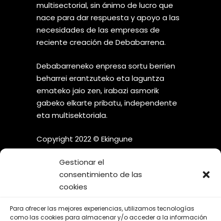
multisectorial, sin ánimo de lucro que
nace para dar respuesta y apoyo a las
necesidades de las empresas de
reciente creación de Debabarrena.
Debabarreneko enpresa sortu berrien
beharrei erantzuteko eta laguntza
emateko jaio zen, irabazi asmorik
gabeko elkarte pribatu, independente
eta multisektoriala.
Copyright 2022 © Ekingune
Gestionar el
consentimiento de las
cookies
¡SÍGUENOS EN LAS REDES
Para ofrecer las mejores experiencias, utilizamos tecnologías
SOCIALES!
como las cookies para almacenar y/o acceder a la información