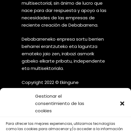
multisectorial, sin ánimo de lucro que
nace para dar respuesta y apoyo a las
necesidades de las empresas de
reciente creación de Debabarrena.
Debabarreneko enpresa sortu berrien
beharrei erantzuteko eta laguntza
emateko jaio zen, irabazi asmorik
gabeko elkarte pribatu, independente
eta multisektoriala.
Copyright 2022 © Ekingune
Gestionar el
consentimiento de las
cookies
¡SÍGUENOS EN LAS REDES
Para ofrecer las mejores experiencias, utilizamos tecnologías
SOCIALES!
como las cookies para almacenar y/o acceder a la información