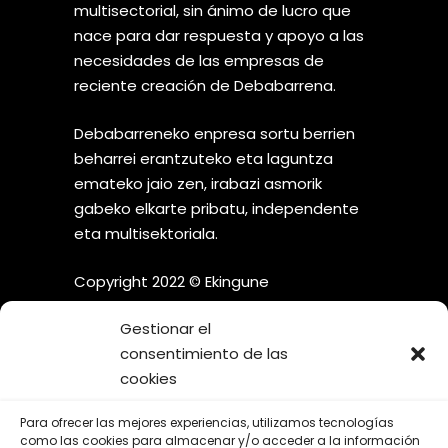
multisectorial, sin ánimo de lucro que
nace para dar respuesta y apoyo a las
necesidades de las empresas de
reciente creación de Debabarrena.
Debabarreneko enpresa sortu berrien
beharrei erantzuteko eta laguntza
emateko jaio zen, irabazi asmorik
gabeko elkarte pribatu, independente
eta multisektoriala.
Copyright 2022 © Ekingune
Gestionar el
consentimiento de las
cookies
¡SÍGUENOS EN LAS REDES
Para ofrecer las mejores experiencias, utilizamos tecnologías
SOCIALES!
como las cookies para almacenar y/o acceder a la información