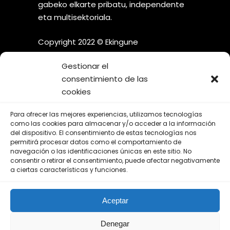
gabeko elkarte pribatu, independente
eta multisektoriala.
Copyright 2022 © Ekingune
Gestionar el
consentimiento de las
cookies
¡SÍGUENOS EN LAS REDES
Para ofrecer las mejores experiencias, utilizamos tecnologías
SOCIALES!
como las cookies para almacenar y/o acceder a la información
del dispositivo. El consentimiento de estas tecnologías nos
permitirá procesar datos como el comportamiento de
navegación o las identificaciones únicas en este sitio. No
consentir o retirar el consentimiento, puede afectar negativamente
a ciertas características y funciones.
Aviso Legal
Aceptar
Política de Privacidad
Política de Cookies
Denegar