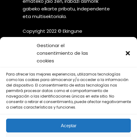
emateko jaio zen, irabazi asmorik
gabeko elkarte pribatu, independente
eta multisektoriala.
Copyright 2022 © Ekingune
Gestionar el
consentimiento de las
cookies
¡SÍGUENOS EN LAS REDES
Para ofrecer las mejores experiencias, utilizamos tecnologías
SOCIALES!
como las cookies para almacenar y/o acceder a la información
del dispositivo. El consentimiento de estas tecnologías nos
permitirá procesar datos como el comportamiento de
navegación o las identificaciones únicas en este sitio. No
consentir o retirar el consentimiento, puede afectar negativamente
a ciertas características y funciones.
Aviso Legal
Aceptar
Política de Privacidad