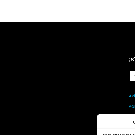
¡S
Av
Po
Po