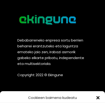
Debabarreneko enpresa sortu berrien
beharrei erantzuteko eta laguntza
emateko jaio zen, irabazi asmorik
gabeko elkarte pribatu, independente
eta multisektoriala.
Copyright 2022 © Ekingune
Cookieen baimena kudeatu