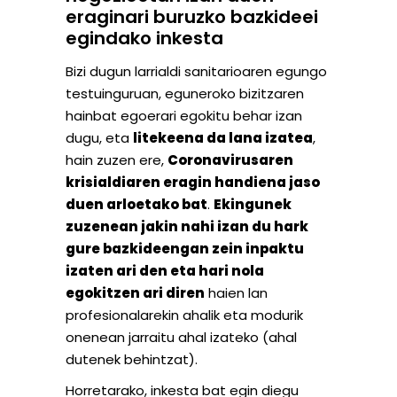
eraginari buruzko bazkideei
egindako inkesta
Bizi dugun larrialdi sanitarioaren egungo
testuinguruan, eguneroko bizitzaren
hainbat egoerari egokitu behar izan
dugu, eta
litekeena da lana izatea
,
hain zuzen ere,
Coronavirusaren
krisialdiaren eragin handiena jaso
duen arloetako bat
.
Ekingunek
zuzenean jakin nahi izan du hark
gure bazkideengan zein inpaktu
izaten ari den eta hari nola
egokitzen ari diren
haien lan
profesionalarekin ahalik eta modurik
onenean jarraitu ahal izateko (ahal
dutenek behintzat).
Horretarako, inkesta bat egin diegu