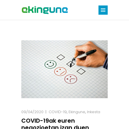
09/04/2020
COVID-19
,
Ekingune
,
Inkesta
COVID-19ak euren
negozioetan izan duen