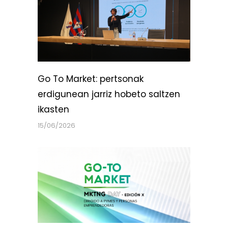
Go To Market: pertsonak
erdigunean jarriz hobeto saltzen
ikasten
15/06/2026