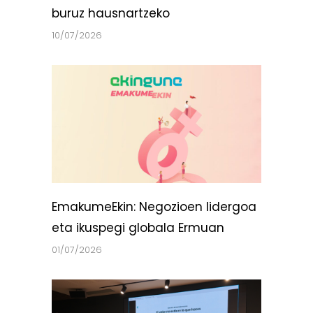
buruz hausnartzeko
10/07/2026
EmakumeEkin: Negozioen lidergoa
eta ikuspegi globala Ermuan
01/07/2026