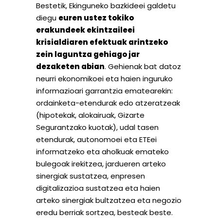
Bestetik, Ekinguneko bazkideei galdetu
diegu
euren ustez tokiko
erakundeek ekintzaileei
krisialdiaren efektuak arintzeko
zein laguntza gehiago jar
dezaketen abian
. Gehienak bat datoz
neurri ekonomikoei eta haien inguruko
informazioari garrantzia ematearekin:
ordainketa-etendurak edo atzeratzeak
(hipotekak, alokairuak, Gizarte
Segurantzako kuotak), udal tasen
etendurak, autonomoei eta ETEei
informatzeko eta aholkuak emateko
bulegoak irekitzea, jardueren arteko
sinergiak sustatzea, enpresen
digitalizazioa sustatzea eta haien
arteko sinergiak bultzatzea eta negozio
eredu berriak sortzea, besteak beste.