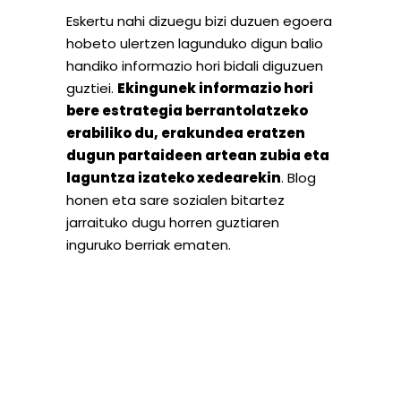
Eskertu nahi dizuegu bizi duzuen egoera
hobeto ulertzen lagunduko digun balio
handiko informazio hori bidali diguzuen
guztiei.
Ekingunek informazio hori
bere estrategia berrantolatzeko
erabiliko du, erakundea eratzen
dugun partaideen artean zubia eta
laguntza izateko xedearekin
. Blog
honen eta sare sozialen bitartez
jarraituko dugu horren guztiaren
inguruko berriak ematen.