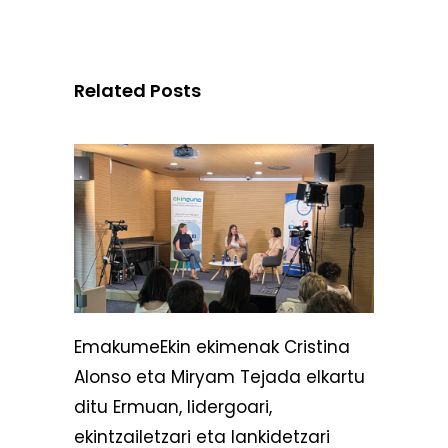
Related Posts
EmakumeEkin ekimenak Cristina
Alonso eta Miryam Tejada elkartu
ditu Ermuan, lidergoari,
ekintzailetzari eta lankidetzari