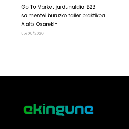
Go To Market jardunaldia: B2B
salmentei buruzko tailer praktikoa
Alaitz Osarekin
05/06/2026