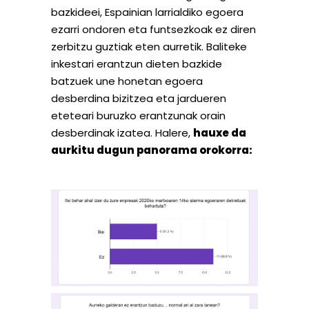
bazkideei, Espainian larrialdiko egoera
ezarri ondoren eta funtsezkoak ez diren
zerbitzu guztiak eten aurretik. Baliteke
inkestari erantzun dieten bazkide
batzuek une honetan egoera
desberdina bizitzea eta jardueren
eteteari buruzko erantzunak orain
desberdinak izatea. Halere,
hauxe da
aurkitu dugun panorama orokorra: