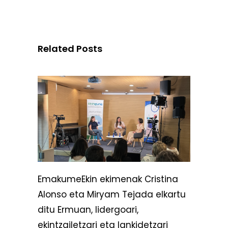
Related Posts
EmakumeEkin ekimenak Cristina
Alonso eta Miryam Tejada elkartu
ditu Ermuan, lidergoari,
ekintzailetzari eta lankidetzari