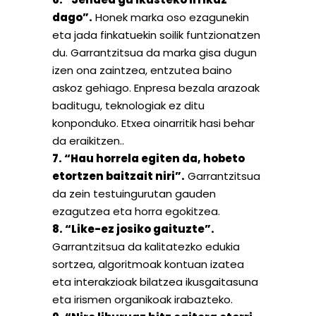
dago”.
Honek marka oso ezagunekin
eta jada finkatuekin soilik funtzionatzen
du. Garrantzitsua da marka gisa dugun
izen ona zaintzea, entzutea baino
askoz gehiago. Enpresa bezala arazoak
baditugu, teknologiak ez ditu
konponduko. Etxea oinarritik hasi behar
da eraikitzen..
7. “Hau horrela egiten da, hobeto
etortzen baitzait niri”.
Garrantzitsua
da zein testuingurutan gauden
ezagutzea eta horra egokitzea.
8. “Like-ez josiko gaituzte”.
Garrantzitsua da kalitatezko edukia
sortzea, algoritmoak kontuan izatea
eta interakzioak bilatzea ikusgaitasuna
eta irismen organikoak irabazteko.