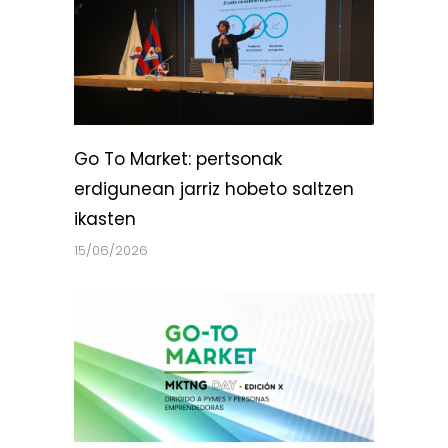
Go To Market: pertsonak
erdigunean jarriz hobeto saltzen
ikasten
15/06/2026