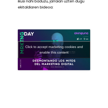
ikusi nahi baduzu, jarraian uzten dugu
ekitaldiaren bideoa:
Click to accept marketing cookies and
enable this content