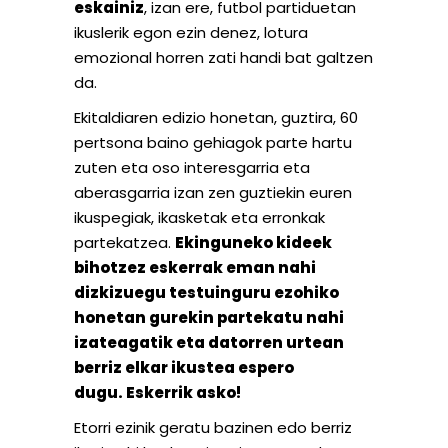
eskainiz
, izan ere, futbol partiduetan
ikuslerik egon ezin denez, lotura
emozional horren zati handi bat galtzen
da.
Ekitaldiaren edizio honetan, guztira, 60
pertsona baino gehiagok parte hartu
zuten eta oso interesgarria eta
aberasgarria izan zen guztiekin euren
ikuspegiak, ikasketak eta erronkak
partekatzea.
Ekinguneko kideek
bihotzez eskerrak eman nahi
dizkizuegu testuinguru ezohiko
honetan gurekin partekatu nahi
izateagatik eta datorren urtean
berriz elkar ikustea espero
dugu. Eskerrik asko!
Etorri ezinik geratu bazinen edo berriz