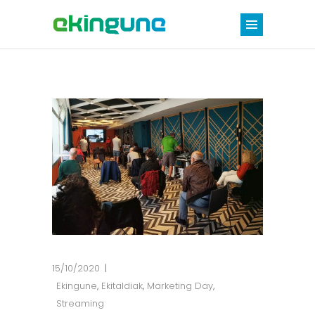
15/10/2020
Ekingune
,
Ekitaldiak
,
Marketing Day
,
Streaming