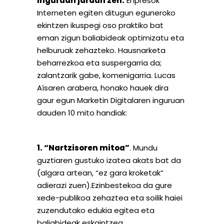
inguruan jardun zen.
Enpresok
Interneten egiten ditugun eguneroko
ekintzen ikuspegi oso praktiko bat
eman zigun baliabideak optimizatu eta
helburuak zehazteko. Hausnarketa
beharrezkoa eta suspergarria da;
zalantzarik gabe, komenigarria. Lucas
Aísaren arabera, honako hauek dira
gaur egun Marketin Digitalaren inguruan
dauden 10 mito handiak:
1. “Nartzisoren mitoa”
. Mundu
guztiaren gustuko izatea akats bat da
(algara artean, “ez gara kroketak”
adierazi zuen).Ezinbestekoa da gure
xede-publikoa zehaztea eta soilik haiei
zuzendutako edukia egitea eta
baliabideak eskaintzea..