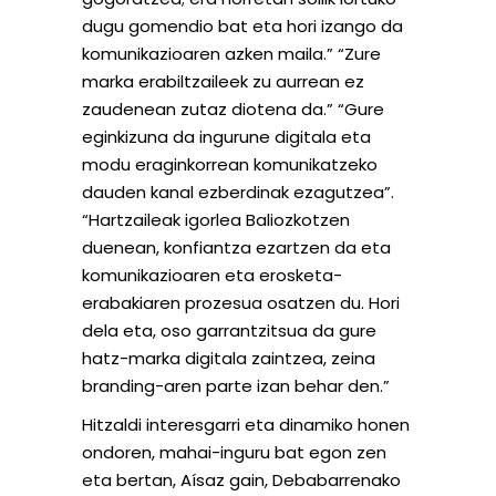
dugu gomendio bat eta hori izango da
komunikazioaren azken maila.” “Zure
marka erabiltzaileek zu aurrean ez
zaudenean zutaz diotena da.” “Gure
eginkizuna da ingurune digitala eta
modu eraginkorrean komunikatzeko
dauden kanal ezberdinak ezagutzea”.
“Hartzaileak igorlea Baliozkotzen
duenean, konfiantza ezartzen da eta
komunikazioaren eta erosketa-
erabakiaren prozesua osatzen du. Hori
dela eta, oso garrantzitsua da gure
hatz-marka digitala zaintzea, zeina
branding-aren parte izan behar den.”
Hitzaldi interesgarri eta dinamiko honen
ondoren, mahai-inguru bat egon zen
eta bertan, Aísaz gain, Debabarrenako