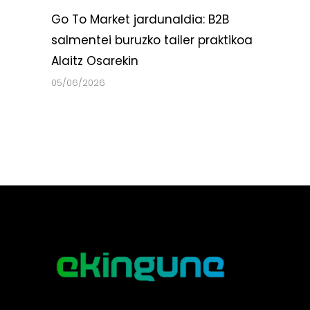
Go To Market jardunaldia: B2B
salmentei buruzko tailer praktikoa
Alaitz Osarekin
05/06/2026