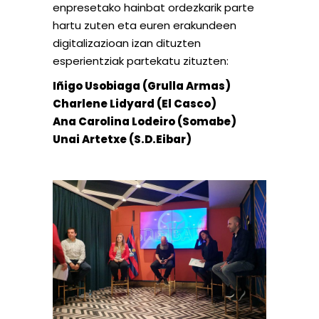
enpresetako hainbat ordezkarik parte
hartu zuten eta euren erakundeen
digitalizazioan izan dituzten
esperientziak partekatu zituzten:
Iñigo Usobiaga (Grulla Armas)
Charlene Lidyard (El Casco)
Ana Carolina Lodeiro (Somabe)
Unai Artetxe (S.D.Eibar)