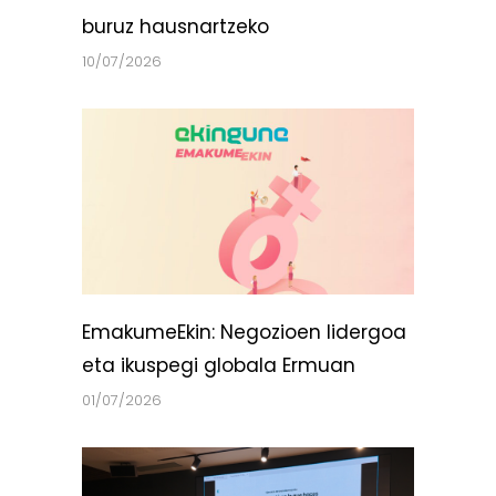
buruz hausnartzeko
10/07/2026
EmakumeEkin: Negozioen lidergoa
eta ikuspegi globala Ermuan
01/07/2026