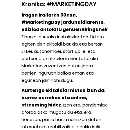
Kronika: #MARKETINGDAY
Iragan irailaren 30ean,
#MarketingDay jardunaldiaren III.
edizioa antolatu genuen Ekingunek
Eibarko Ipuruako instalazioetan. Urtero
egiten den ekitaldi bat da eta bertan,
ETEei, autonomoei, start up-ei eta
pertsona ekintzaileei orientatutako
Marketina zuzentzen duten joera
berrien inguruan balioa eman eta
egunean jarri nahi dugu.
Aurtengo ekitaldia mistoa izan da:
aurrez aurrekoa eta online,
streaming bidez
. Izan ere, pandemiak
aforoa asko mugatu du eta, era
honetan, parte hartu nahi izan duten
Interneteko erabiltzaileei edukia ireki