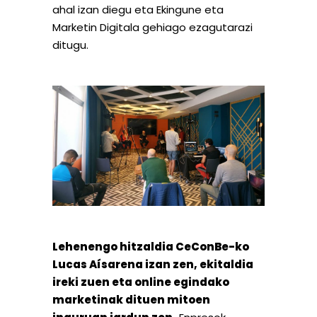
ahal izan diegu eta Ekingune eta
Marketin Digitala gehiago ezagutarazi
ditugu.
Lehenengo hitzaldia CeConBe-ko
Lucas Aísarena izan zen, ekitaldia
ireki zuen eta online egindako
marketinak dituen mitoen