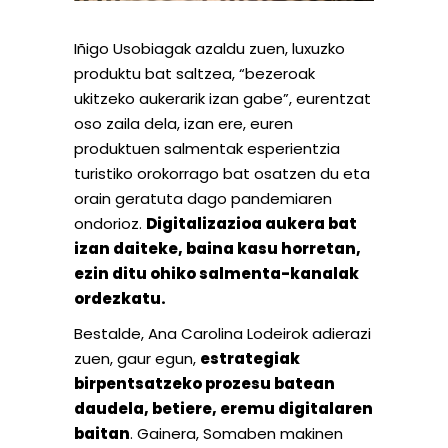
Iñigo Usobiagak azaldu zuen, luxuzko
produktu bat saltzea, “bezeroak
ukitzeko aukerarik izan gabe”, eurentzat
oso zaila dela, izan ere, euren
produktuen salmentak esperientzia
turistiko orokorrago bat osatzen du eta
orain geratuta dago pandemiaren
ondorioz.
Digitalizazioa aukera bat
izan daiteke, baina kasu horretan,
ezin ditu ohiko salmenta-kanalak
ordezkatu.
Bestalde, Ana Carolina Lodeirok adierazi
zuen, gaur egun,
estrategiak
birpentsatzeko prozesu batean
daudela, betiere, eremu digitalaren
baitan
. Gainera, Somaben makinen