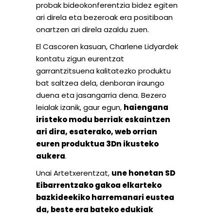
probak bideokonferentzia bidez egiten
ari direla eta bezeroak era positiboan
onartzen ari direla azaldu zuen.
El Cascoren kasuan, Charlene Lidyardek
kontatu zigun eurentzat
garrantzitsuena kalitatezko produktu
bat saltzea dela, denboran iraungo
duena eta jasangarria dena. Bezero
leialak izanik, gaur egun,
haiengana
iristeko modu berriak eskaintzen
ari dira, esaterako, web orrian
euren produktua 3Dn ikusteko
aukera
.
Unai Artetxerentzat,
une honetan SD
Eibarrentzako gakoa elkarteko
bazkideekiko harremanari eustea
da, beste era bateko edukiak