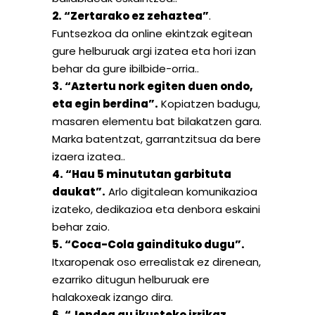
2. “Zertarako ez zehaztea”
.
Funtsezkoa da online ekintzak egitean
gure helburuak argi izatea eta hori izan
behar da gure ibilbide-orria..
3. “Aztertu nork egiten duen ondo,
eta egin berdina”.
Kopiatzen badugu,
masaren elementu bat bilakatzen gara.
Marka batentzat, garrantzitsua da bere
izaera izatea..
4. “Hau 5 minututan garbituta
daukat”.
Arlo digitalean komunikazioa
izateko, dedikazioa eta denbora eskaini
behar zaio.
5. “Coca-Cola gaindituko dugu”.
Itxaropenak oso errealistak ez direnean,
ezarriko ditugun helburuak ere
halakoxeak izango dira.
6. “Jendea gu ikusteko irrikaz