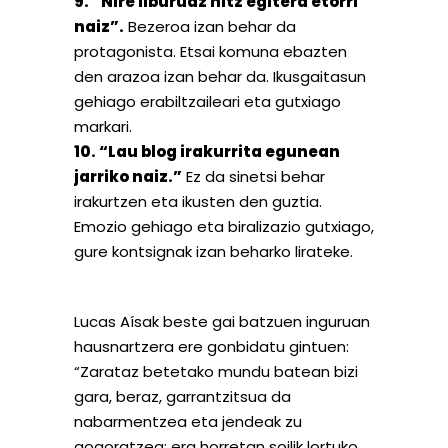
9. “Nire liburuaz hitz egitera etorri
naiz”.
Bezeroa izan behar da
protagonista. Etsai komuna ebazten
den arazoa izan behar da. Ikusgaitasun
gehiago erabiltzaileari eta gutxiago
markari.
10. “Lau blog irakurrita egunean
jarriko naiz.”
Ez da sinetsi behar
irakurtzen eta ikusten den guztia.
Emozio gehiago eta biralizazio gutxiago,
gure kontsignak izan beharko lirateke.
Lucas Aísak beste gai batzuen inguruan
hausnartzera ere gonbidatu gintuen:
“Zarataz betetako mundu batean bizi
gara, beraz, garrantzitsua da
nabarmentzea eta jendeak zu
gogoratzea; era horretan soilik lortuko