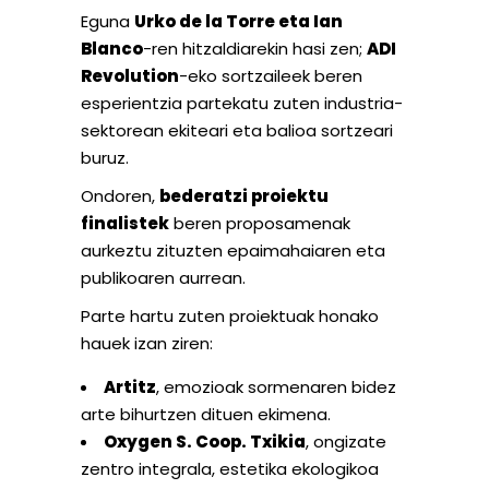
Eguna
Urko de la Torre eta Ian
Blanco
-ren hitzaldiarekin hasi zen;
ADI
Revolution
-eko sortzaileek beren
esperientzia partekatu zuten industria-
sektorean ekiteari eta balioa sortzeari
buruz.
Ondoren,
bederatzi proiektu
finalistek
beren proposamenak
aurkeztu zituzten epaimahaiaren eta
publikoaren aurrean.
Parte hartu zuten proiektuak honako
hauek izan ziren:
Artitz
, emozioak sormenaren bidez
arte bihurtzen dituen ekimena.
Oxygen S. Coop. Txikia
, ongizate
zentro integrala, estetika ekologikoa