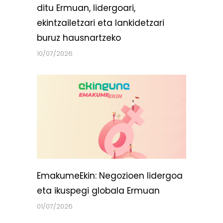
ditu Ermuan, lidergoari,
ekintzailetzari eta lankidetzari
buruz hausnartzeko
10/07/2026
EmakumeEkin: Negozioen lidergoa
eta ikuspegi globala Ermuan
01/07/2026