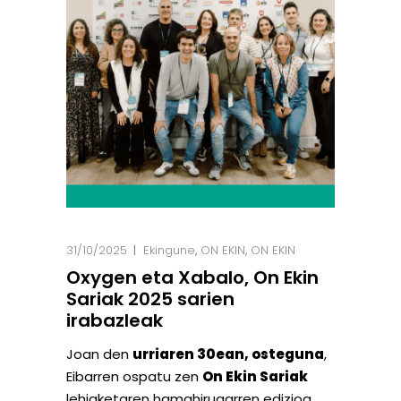
31/10/2025
Ekingune
,
ON EKIN
,
ON EKIN
Oxygen eta Xabalo, On Ekin
Sariak 2025 sarien
irabazleak
Joan den
urriaren 30ean, osteguna
,
Eibarren ospatu zen
On Ekin Sariak
lehiaketaren hamahirugarren edizioa,