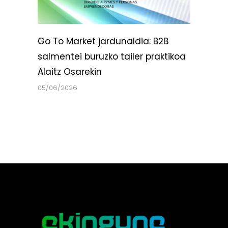
Go To Market jardunaldia: B2B
salmentei buruzko tailer praktikoa
Alaitz Osarekin
05/06/2026