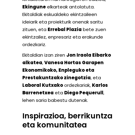
Ekingune
elkarteak antolatuta.
Ekitaldiak eskualdeko ekintzaileen
ideiarik eta proiekturik onenak saritu
zituen, eta
Errebal Plazia
bete zuen
ekintzailez, enpresariz eta erakunde
ordezkariz.
Ekitaldian izan ziren
Jon Iraola Eibarko
alkatea
,
Vanesa Hortas Garapen
Ekonomikoko, Enpleguko eta
Prestakuntzako zinegotzia
, eta
Laboral Kutxako
ordezkariak,
Karlos
Barrenetxea
eta
Diego Pequerull
,
lehen saria babestu dutenak.
Inspirazioa, berrikuntza
eta komunitatea