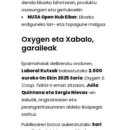
denda Eibarko bihotzean, produktu
osasungarri eta gertukoekin.
NU3A Open Hub Eibar
, Eibarko
erdiguneko lan- eta topagune malgua.
Oxygen eta Xabalo,
garaileak
Epaimahaiak deliberatu ondoren,
Laboral Kutxak
babestutako
2.000
euroko On Ekin 2025 Saria
Oxygen S.
Coop. Txikia
-ri eman zitzaion,
Julia
Quintana eta Sergio Nievas
-en
eskutik, ongizatearen eta
jasangarritasunaren aldeko ikuspegia
sarituz.
Publikoaren botoz aukeratutako
Sari