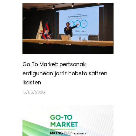
Go To Market: pertsonak
erdigunean jarriz hobeto saltzen
ikasten
15/06/2026