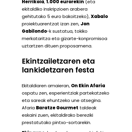
Herrikoia
,
1.000 eurorekin
(eta
ekitaldiko inskripzioen arabera
gehitutako 5 euro bakoitzeko),
Xabalo
proiektuarentzat izan zen,
Jon
Gabilondo
-k sustatua, tokiko
merkataritza eta gizarte-konpromisoa
uztartzen dituen proposamena.
Ekintzailetzaren eta
lankidetzaren festa
Ekitaldiaren amaieran,
On Ekin Afaria
ospatu zen, esperientziak partekatzeko
eta sareak ehuntzeko une atsegina.
Afaria
Baratze Gourmet
taldeak
eskaini zuen, ekitaldirako bereziki
prestatutako pintxo-sortarekin.