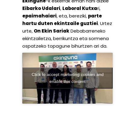
Ekingune
-k eskerrak eman nahi dizkie
Eibarko Udalari
,
Laboral Kutxa
ri,
epaimahaiari
, eta, bereziki,
parte
hartu duten ekintzaile guztiei
. Urtez
urte,
On Ekin Sariak
Debabarreneko
ekintzailetza, berrikuntza eta sormena
ospatzeko topagune bihurtzen ari da.
Click to accept marketing cookies and
enable this content