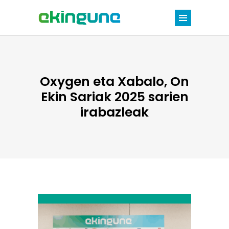
Oxygen eta Xabalo, On
Ekin Sariak 2025 sarien
irabazleak