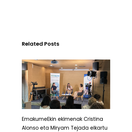
Related Posts
EmakumeEkin ekimenak Cristina
Alonso eta Miryam Tejada elkartu