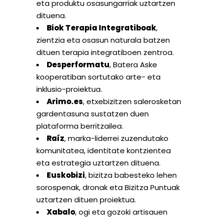
eta produktu osasungarriak uztartzen
dituena.
Biok Terapia Integratiboak
,
zientzia eta osasun naturala batzen
dituen terapia integratiboen zentroa.
Desperformatu
, Batera Aske
kooperatiban sortutako arte- eta
inklusio-proiektua.
Arimo.es
, etxebizitzen salerosketan
gardentasuna sustatzen duen
plataforma berritzailea.
Raíz
, marka-liderrei zuzendutako
komunitatea, identitate kontzientea
eta estrategia uztartzen dituena.
Euskobizi
, bizitza babesteko lehen
sorospenak, dronak eta Bizitza Puntuak
uztartzen dituen proiektua.
Xabalo
, ogi eta gozoki artisauen