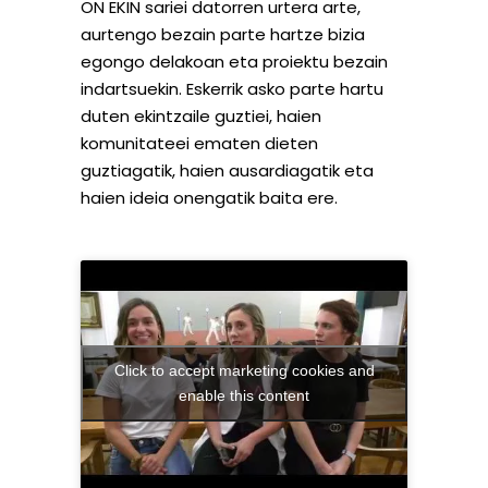
ON EKIN sariei datorren urtera arte,
aurtengo bezain parte hartze bizia
egongo delakoan eta proiektu bezain
indartsuekin. Eskerrik asko parte hartu
duten ekintzaile guztiei, haien
komunitateei ematen dieten
guztiagatik, haien ausardiagatik eta
haien ideia onengatik baita ere.
Click to accept marketing cookies and
enable this content