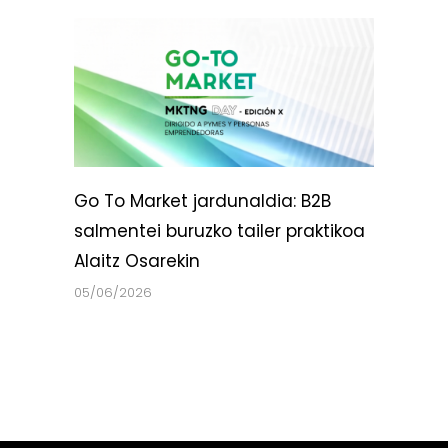
Go To Market jardunaldia: B2B
salmentei buruzko tailer praktikoa
Alaitz Osarekin
05/06/2026