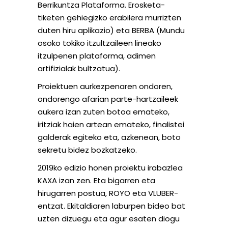
Berrikuntza Plataforma. Erosketa-
tiketen gehiegizko erabilera murrizten
duten hiru aplikazio) eta BERBA (Mundu
osoko tokiko itzultzaileen lineako
itzulpenen plataforma, adimen
artifizialak bultzatua).
Proiektuen aurkezpenaren ondoren,
ondorengo afarian parte-hartzaileek
aukera izan zuten botoa emateko,
iritziak haien artean emateko, finalistei
galderak egiteko eta, azkenean, boto
sekretu bidez bozkatzeko.
2019ko edizio honen proiektu irabazlea
KAXA izan zen. Eta bigarren eta
hirugarren postua, ROYO eta VLUBER-
entzat. Ekitaldiaren laburpen bideo bat
uzten dizuegu eta agur esaten diogu