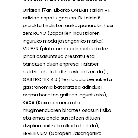
Urriaren 17an, Eibarko ON EKIN sarien VII.
edizioa ospatu genuen. Ekitaldia 6
proiektu finalisten aurkezpenarekin hasi
zen: ROYO (Zapatilen industriaren
inguruko moda jasangarriko marka),
VLUBER (plataforma adimentsu bidez
janari osasuntsua prestatu eta
banatzen duen enpresa. Halaber,
nutrizio aholkularitza eskaintzen du.) ,
GASTROTEK 4.0 (Teknologia berriak eta
gastronomia bateratzea adinduei
eremu horietan gaitzen laguntzeko),
KAXA (Kaxa sormena eta
mugimenduaren bitartez osasun fisiko
eta emozionala sustatzen dituen
diziplina anitzeko elkarte bat da),
ERRELEVIUM (Garapen Jasangarriko