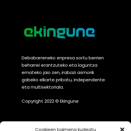
Debabarreneko enpresa sortu berrien
beharrei erantzuteko eta laguntza
emateko jaio zen, irabazi asmorik
gabeko elkarte pribatu, independente
eta multisektoriala.
Copyright 2022 © Ekingune
Cookieen baimena kudeatu