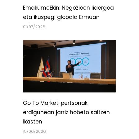
EmakumeEkin: Negozioen lidergoa
eta ikuspegi globala Ermuan
01/07/2026
Go To Market: pertsonak
erdigunean jarriz hobeto saltzen
ikasten
15/06/2026