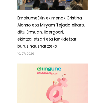
EmakumeEkin ekimenak Cristina
Alonso eta Miryam Tejada elkartu
ditu Ermuan, lidergoari,
ekintzailetzari eta lankidetzari
buruz hausnartzeko
10/07/2026