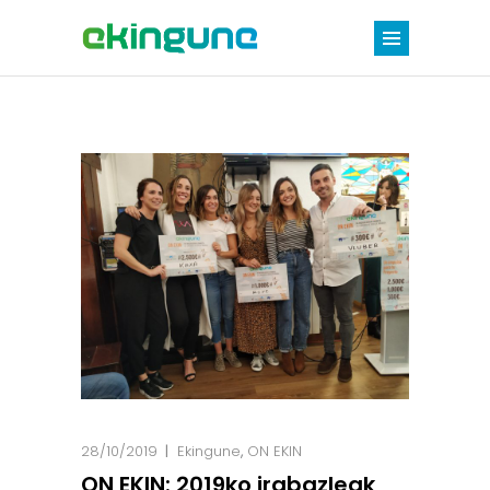
28/10/2019
Ekingune
,
ON EKIN
ON EKIN: 2019ko irabazleak